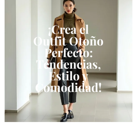
¡Crea el
Outfit Otoño
Perfecto:
Tendencias,
Estilo y
Comodidad!