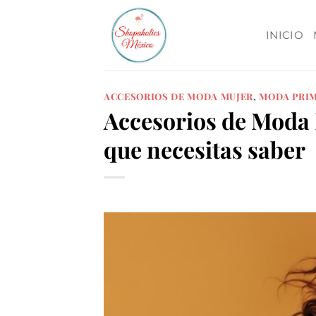
Skip
to
INICIO
content
ACCESORIOS DE MODA MUJER
,
MODA PRI
Accesorios de Moda 
que necesitas saber