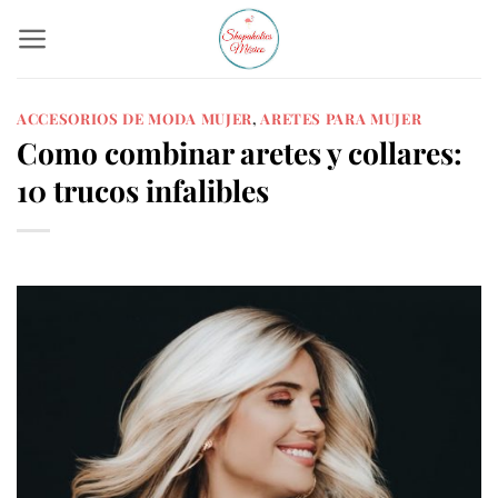
Skip
to
content
ACCESORIOS DE MODA MUJER
,
ARETES PARA MUJER
Como combinar aretes y collares:
10 trucos infalibles