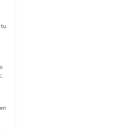
 tu
o
c.
 en