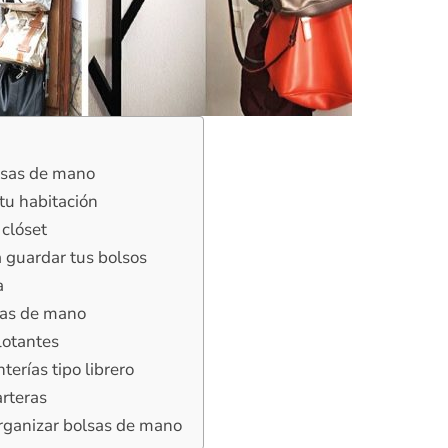
olsas de mano
u habitación
clóset
 guardar tus bolsos
a
lsas de mano
lotantes
erías tipo librero
arteras
rganizar bolsas de mano